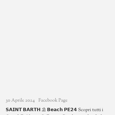
8916527 #neneloco #outlet #abbigliamentobambini
#ancona #fuoritutto
30 Aprile 2024
Facebook Page
𝗦𝗔𝗜𝗡𝗧 𝗕𝗔𝗥𝗧𝗛 ⛱️ 𝗕𝗲𝗮𝗰𝗵 𝗣𝗘𝟮𝟰 Scopri tutti i