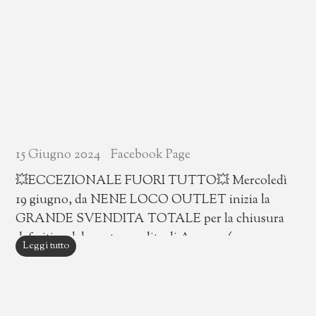
15 Giugno 2024
Facebook Page
💥ECCEZIONALE FUORI TUTTO💥 Mercoledì
19 giugno, da NENE LOCO OUTLET inizia la
GRANDE SVENDITA TOTALE per la chiusura
definitiva del punto vendita di Ancona (zona
Leggi tutto
Baraccola) in Str. Vecchia del Pinocchio, 31.
SCONTI REALI fino al 70% 👉🏻 Cogli l'occasione!
Vieni a farci visita in Store! TERMINA SABATO 20
LUGLIO Per Info e acquisti WhatsApp 📲 351