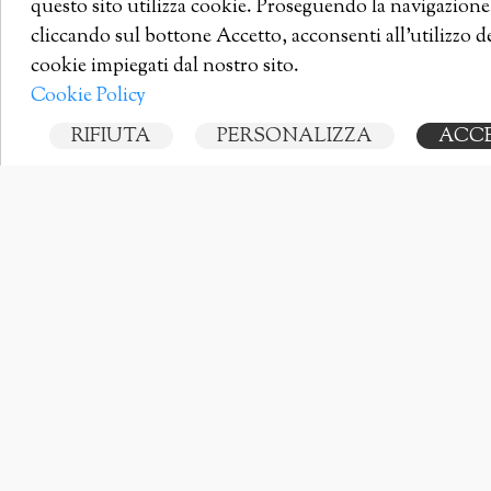
questo sito utilizza cookie. Proseguendo la navigazione
cliccando sul bottone Accetto, acconsenti all'utilizzo d
cookie impiegati dal nostro sito.
Cookie Policy
25 Gennaio 2024
Facebook Page
RIFIUTA
PERSONALIZZA
ACC
Feedback