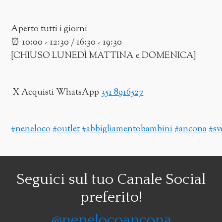
Aperto tutti i giorni
⏰ 10:00 - 12:30 / 16:30 - 19:30
[CHIUSO LUNEDÌ MATTINA e DOMENICA]
X Acquisti WhatsApp
351 8916527
#neneloco
#outlet
#abbigliamentobambini
#ancona
#sv
Seguici sul tuo Canale Social
preferito!
@nenelocoancona