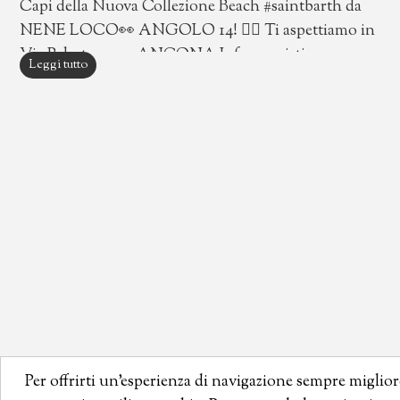
Capi della Nuova Collezione Beach #saintbarth da
NENE LOCO👀 ANGOLO 14! 👉🏻 Ti aspettiamo in
Via Palestro, 14 - ANCONA Info acquisti
Leggi tutto
WhatsApp 📱351 8916527 #nenelocoangolo14
#abbigliamentobambini #summervibes #kidsfashion
Per offrirti un'esperienza di navigazione sempre miglior